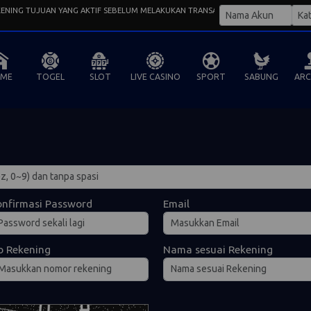
KENING TUJUAN YANG AKTIF SEBELUM MELAKUKAN TRANSAKSI KAMI HANYA PROSES SE
ME
TOGEL
SLOT
LIVE CASINO
SPORT
SABUNG
ARC
onfirmasi Password
Email
o Rekening
Nama sesuai Rekening