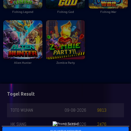
Fishing Legend
Fishing God
Fishing War
Alien Hunter
Zombie Party
Togel Result
TOTO WUHAN
09-08-2026
9813
HK SIANG
08-08-2026
2476